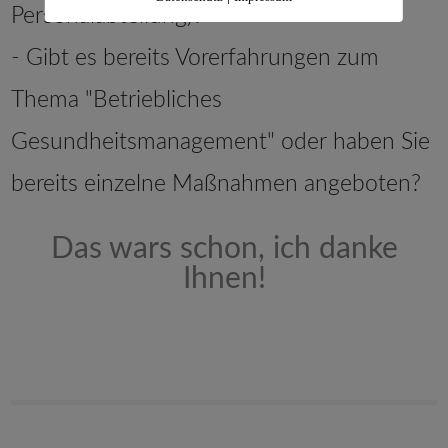
Personalabteilung)?
- Gibt es bereits Vorerfahrungen zum
Thema "Betriebliches
Gesundheitsmanagement" oder haben Sie
bereits einzelne Maßnahmen angeboten?
Das wars schon, ich danke
Ihnen!