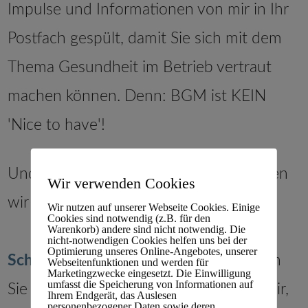
Impulse und Informationen von mir in Ihr
Postfach gespült, damit Sie sich mit dem
Thema Gesundheit im Betrieb vertraut
machen können. Denn: BGM ist KEIN
'Nice to have'!
Und wenn Sie Fragen haben, dann lösen
Wir verwenden Cookies
wir sie!
Wir nutzen auf unserer Webseite Cookies. Einige
Cookies sind notwendig (z.B. für den
Warenkorb) andere sind nicht notwendig. Die
nicht-notwendigen Cookies helfen uns bei der
Optimierung unseres Online-Angebotes, unserer
Schreiben Sie mich
an oder vereinbaren
Webseitenfunktionen und werden für
Marketingzwecke eingesetzt. Die Einwilligung
umfasst die Speicherung von Informationen auf
Sie einen unverbindlichen Termin mit mir,
Ihrem Endgerät, das Auslesen
personenbezogener Daten sowie deren