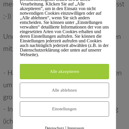
mein
Kalender
weiß genau, wann es passt
Verarbeitung. Klicken Sie auf „Alle
akzeptieren“, um in den Einsatz von nicht
notwendigen Cookies einzuwilligen oder auf
;-))
„Alle ablehnen“, wenn Sie sich anders
entscheiden. Sie können unter „Einstellungen
verwalten“ detaillierte Informationen der von uns
eingesetzten Arten von Cookies erhalten und
Und auch ich habe Ihnen ein paar Fragen
deren Einstellungen aufrufen. Sie können die
Einstellungen jederzeit aufrufen und Cookies
auch nachträglich jederzeit abwählen (z.B. in der
mitgebracht:
Datenschutzerklärung oder unten auf unserer
Webseite).
Alle akzeptieren
- Handelt es sich bei Ihrem Unternehmen
um ein kleines, mittelständisches oder
Alle ablehnen
großes Unternehmen?
- In welcher Abteilung dort sind Sie tätig
Einstellungen
(ich vermute sehr stark in der
|
Datenschutz
Impressum