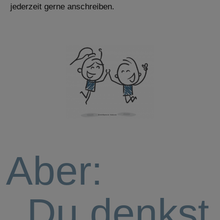
jederzeit gerne
anschreiben.
Aber:
Du denkst