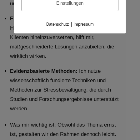
Einstellungen
und effektive Strategien zu entwickeln.
Empathie:
Meine Fähigkeit, mich in die
|
Datenschutz
Impressum
Herausforderungen und Bedürfnisse meiner
Klienten hineinzuversetzen, hilft mir,
maßgeschneiderte Lösungen anzubieten, die
wirklich wirken.
Evidenzbasierte Methoden:
Ich nutze
wissenschaftlich fundierte Techniken und
Methoden zur Stressbewältigung, die durch
Studien und Forschungsergebnisse unterstützt
werden.
Was mir wichtig ist: Obwohl das Thema ernst
ist, gestalten wir den Rahmen dennoch leicht.