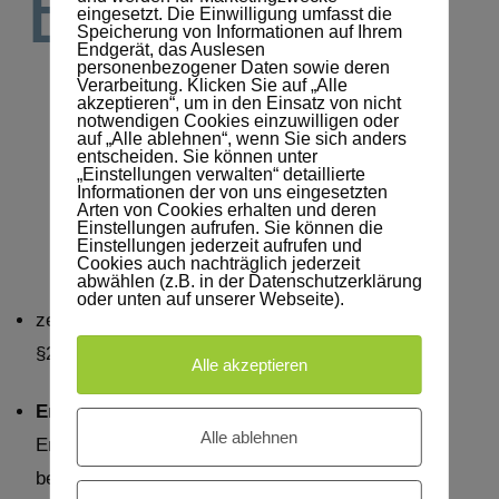
Expertise
eingesetzt. Die Einwilligung umfasst die
Speicherung von Informationen auf Ihrem
Endgerät, das Auslesen
personenbezogener Daten sowie deren
Verarbeitung. Klicken Sie auf „Alle
Mit meiner
akzeptieren“, um in den Einsatz von nicht
notwendigen Cookies einzuwilligen oder
auf „Alle ablehnen“, wenn Sie sich anders
Unterstützung zu
entscheiden. Sie können unter
„Einstellungen verwalten“ detaillierte
mehr Balance und
Informationen der von uns eingesetzten
Arten von Cookies erhalten und deren
Produktivität
Einstellungen aufrufen. Sie können die
Einstellungen jederzeit aufrufen und
Cookies auch nachträglich jederzeit
abwählen (z.B. in der Datenschutzerklärung
oder unten auf unserer Webseite).
zertifizierte Stresspräventionstrainerin nach
§20 SGB V
Alle akzeptieren
Erfahrung:
Ich habe jahrelange praktische
Alle ablehnen
Erfahrung in der Stressprävention und -
bewältigung, die es mir ermöglicht, fundierte