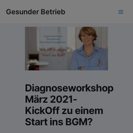
Zum
Gesunder Betrieb
Inhalt
Main
springen
Men
Diagnoseworkshop
März 2021-
KickOff zu einem
Start ins BGM?