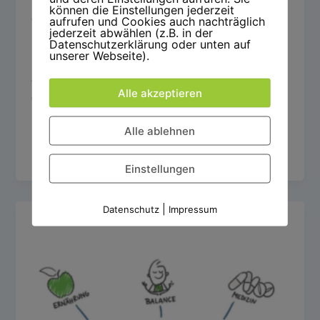
können die Einstellungen jederzeit
,
aufrufen und Cookies auch nachträglich
Gesunde Führung
Stressprävention
jederzeit abwählen (z.B. in der
Sichtbar und unsichtbar: Folgen von
Datenschutzerklärung oder unten auf
unserer Webseite).
Stress und seine unterschätzten
Auswirkungen auf Psyche und Körper
Alle akzeptieren
Christina Thiel
/
2. März 2024
In der heutigen schnelllebigen Welt sind Sie als
Alle ablehnen
Führungskraft ständig gefordert, Spitzenleistungen
zu erbringen, Ihr Team zu motivieren und die
Einstellungen
|
Datenschutz
Impressum