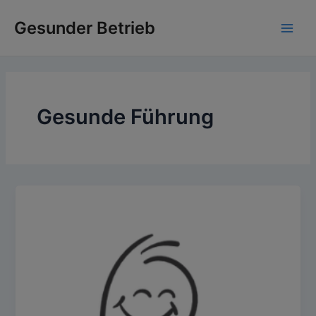
Zum
Gesunder Betrieb
Inhalt
Main
springen
Men
Gesunde Führung