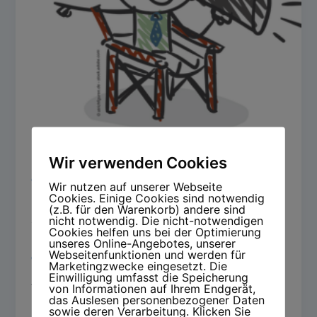
Wir verwenden Cookies
,
Gesunde Führung
Stressprävention
Wir nutzen auf unserer Webseite
Cookies. Einige Cookies sind notwendig
Die Kunst der Gesunden Führung:
(z.B. für den Warenkorb) andere sind
Strategien für Führungskräfte im
nicht notwendig. Die nicht-notwendigen
Cookies helfen uns bei der Optimierung
Zeitalter des Fachkräftemangels
unseres Online-Angebotes, unserer
Webseitenfunktionen und werden für
Christina Thiel
/
22. März 2024
Marketingzwecke eingesetzt. Die
Einwilligung umfasst die Speicherung
Als Führungskraft stehen Sie vor zahlreichen
von Informationen auf Ihrem Endgerät,
Herausforderungen in der heutigen Arbeitswelt. Der
das Auslesen personenbezogener Daten
sowie deren Verarbeitung. Klicken Sie
Fachkräftemangel, Recruiting-Herausforderungen,